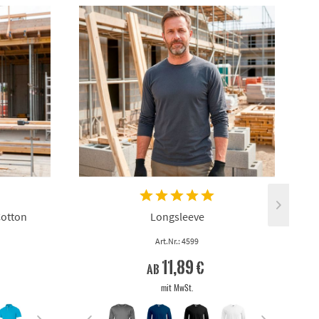
Cotton
Longsleeve
Art.Nr.: 4599
11,89 €
ab
mit MwSt.