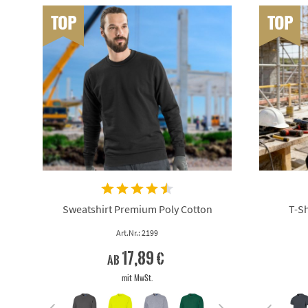
TOP
TOP
Sweatshirt Premium Poly Cotton
T-Sh
Art.Nr.: 2199
17,89 €
ab
mit MwSt.