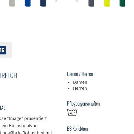
16
TRETCH
Damen / Herren
Damen
Herren
Pflegeeigenschaften
IAL!
ose "Image" präsentiert
en ein Höchstmaß an
BS Kollektion
t bewährte Robustheit mit