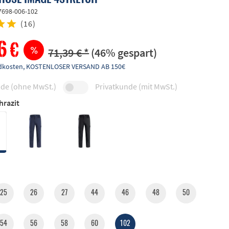
7698-006-102
(
16
)
6 €
71,39 € *
(46% gespart)
andkosten, KOSTENLOSER VERSAND AB 150€
de (ohne MwSt.)
Privatkunde (mit MwSt.)
hrazit
25
26
27
44
46
48
50
54
56
58
60
102