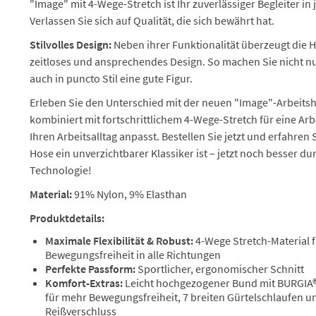
"Image" mit 4-Wege-Stretch ist Ihr zuverlässiger Begleiter i
Verlassen Sie sich auf Qualität, die sich bewährt hat.
Stilvolles Design:
Neben ihrer Funktionalität überzeugt die 
zeitloses und ansprechendes Design. So machen Sie nicht nu
auch in puncto Stil eine gute Figur.
Erleben Sie den Unterschied mit der neuen "Image"-Arbeitsh
kombiniert mit fortschrittlichem 4-Wege-Stretch für eine Arb
Ihren Arbeitsalltag anpasst. Bestellen Sie jetzt und erfahren
Hose ein unverzichtbarer Klassiker ist – jetzt noch besser d
Technologie!
Material:
91% Nylon, 9% Elasthan
Produktdetails:
Maximale Flexibilität & Robust:
4-Wege Stretch-Material 
Bewegungsfreiheit in alle Richtungen
Perfekte Passform:
Sportlicher, ergonomischer Schnitt
Komfort-Extras:
Leicht hochgezogener Bund mit BURGIA®
für mehr Bewegungsfreiheit, 7 breiten Gürtelschlaufen u
Reißverschluss