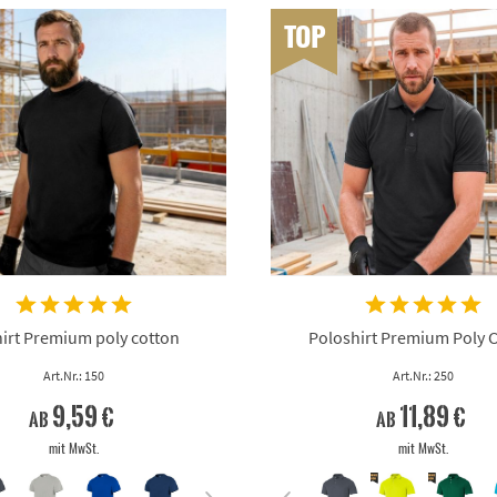
TOP
irt Premium poly cotton
Poloshirt Premium Poly 
Art.Nr.: 150
Art.Nr.: 250
9,59 €
11,89 €
ab
ab
mit MwSt.
mit MwSt.