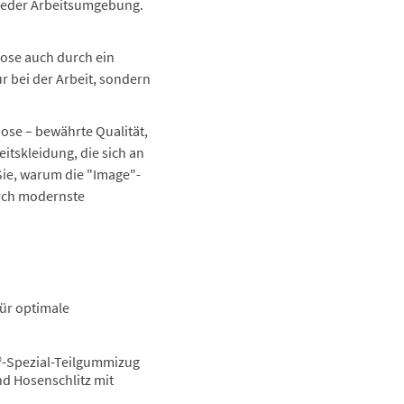
n jeder Arbeitsumgebung.
Hose auch durch ein
r bei der Arbeit, sondern
ose – bewährte Qualität,
eitskleidung, die sich an
 Sie, warum die "Image"-
urch modernste
für optimale
-Spezial-Teilgummizug
nd Hosenschlitz mit