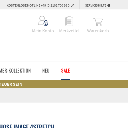
KOSTENLOSE HOTLINE
+49 (0)2102 700 66 0
SERVICE/HILFE
Warenkorb
Mein Konto
Merkzettel
MER-KOLLEKTION
NEU
SALE
 TEUER SEIN
HOSE IMAGE 4STRETCH