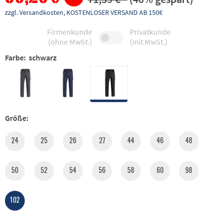
zzgl. Versandkosten, KOSTENLOSER VERSAND AB 150€
Firmenkunde
Privatkunde
(ohne MwSt.)
(mit MwSt.)
Farbe:
schwarz
Größe:
24
25
26
27
44
46
48
50
52
54
56
58
60
98
102