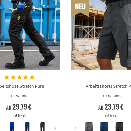
NEU
beitshose Stretch Pure
Arbeitsshorts Stretch 
Art.Nr.: 7088
Art.Nr.: 7086
29,79 €
23,79 €
ab
ab
mit MwSt.
mit MwSt.