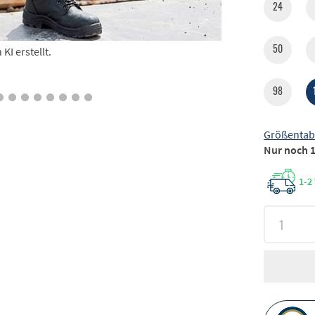
24
50
I erstellt.
98
Größentab
Nur noch 1
1-2