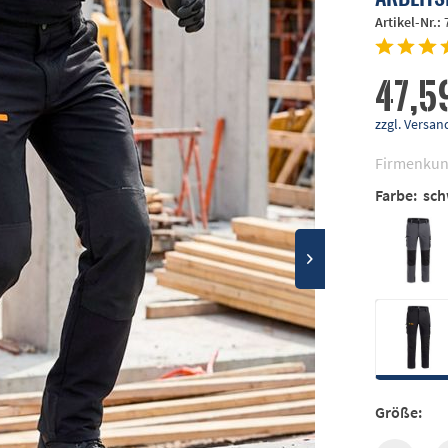
Artikel-Nr.:
47,5
zzgl. Vers
Firmenkun
Farbe:
sch
Größe: