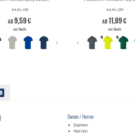
Art.Nr.: 150
Art.Nr.: 250
9,59 €
11,89 €
ab
ab
mit MwSt.
mit MwSt.
9
H
Damen / Herren
Damen
Herren