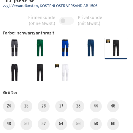
zzgl. Versandkosten, KOSTENLOSER VERSAND AB 150€
Firmenkunde
Privatkunde
(ohne MwSt.)
(mit MwSt.)
Farbe:
schwarz/anthrazit
Größe:
24
25
26
27
28
44
46
48
50
52
54
56
58
60