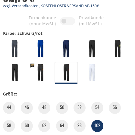
zzgl. Versandkosten, KOSTENLOSER VERSAND AB 150€
Firmenkunde
Privatkunde
(ohne MwSt.)
(mit MwSt.)
Farbe:
schwarz/rot
Größe:
44
46
48
50
52
54
56
58
60
62
64
98
102