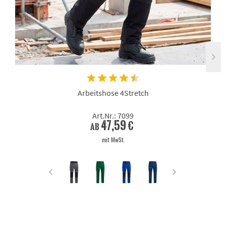
Arbeitshose 4Stretch
Art.Nr.: 7099
47,59 €
ab
mit MwSt.