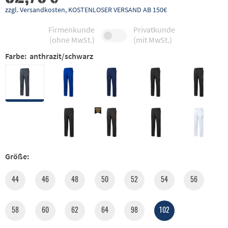
zzgl. Versandkosten, KOSTENLOSER VERSAND AB 150€
Firmenkunde
Privatkunde
(ohne MwSt.)
(mit MwSt.)
Farbe:
anthrazit/schwarz
Größe:
44
46
48
50
52
54
56
58
60
62
64
98
102