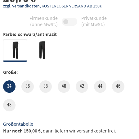
zzgl. Versandkosten, KOSTENLOSER VERSAND AB 150€
Firmenkunde
Privatkunde
(ohne MwSt.)
(mit MwSt.)
Farbe:
schwarz/anthrazit
Größe:
34
36
38
40
42
44
46
48
Größentabelle
Nur noch 150,00 €
, dann liefern wir versandkostenfrei.