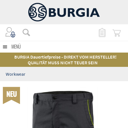
MENÜ
BURGIA Dauertiefpreise - DIREKT VOM HERSTELLER!
QUALITÄT MUSS NICHT TEUER SEIN
Workwear
NEU