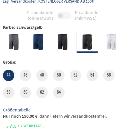
zzgl. Versandkosten, KOSTENLOSER VERSAND AB 150€
Firmenkunde
Privatkunde
(ohne MwSt.)
(mit MwSt.)
Farbe:
schwarz/gelb
Größe:
44
46
48
50
52
54
56
58
60
62
64
Größentabelle
Nur noch 150,00 €
, dann liefern wir versandkostenfrei.
1-2 WERKTAGE,