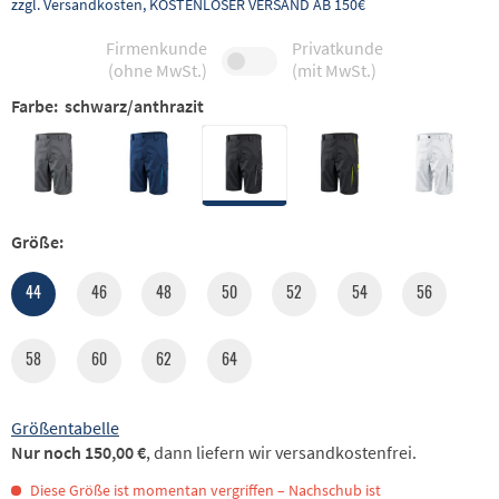
zzgl. Versandkosten, KOSTENLOSER VERSAND AB 150€
Firmenkunde
Privatkunde
(ohne MwSt.)
(mit MwSt.)
Farbe:
schwarz/anthrazit
Größe:
44
46
48
50
52
54
56
58
60
62
64
Größentabelle
Nur noch 150,00 €
, dann liefern wir versandkostenfrei.
Diese Größe ist momentan vergriffen – Nachschub ist