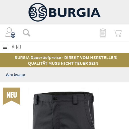
MENÜ
BURGIA Dauertiefpreise - DIREKT VOM HERSTELLER!
QUALITÄT MUSS NICHT TEUER SEIN
Workwear
NEU