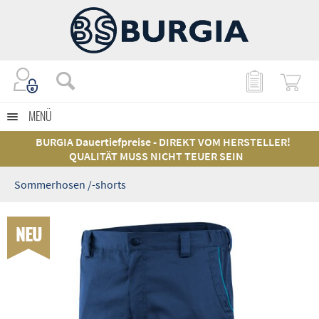
MENÜ
BURGIA Dauertiefpreise - DIREKT VOM HERSTELLER!
QUALITÄT MUSS NICHT TEUER SEIN
Sommerhosen /-shorts
NEU