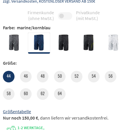
zzgl. Versandkosten, KOSTENLOSER VERSAND AB 150€
Firmenkunde
Privatkunde
(ohne MwSt.)
(mit MwSt.)
Farbe:
marine/kornblau
Größe:
44
46
48
50
52
54
56
58
60
62
64
Größentabelle
Nur noch 150,00 €
, dann liefern wir versandkostenfrei.
1-2 WERKTAGE,