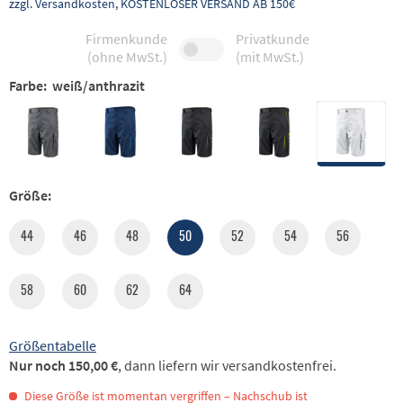
zzgl. Versandkosten, KOSTENLOSER VERSAND AB 150€
Firmenkunde
Privatkunde
(ohne MwSt.)
(mit MwSt.)
Farbe:
weiß/anthrazit
Größe:
44
46
48
50
52
54
56
58
60
62
64
Größentabelle
Nur noch 150,00 €
, dann liefern wir versandkostenfrei.
Diese Größe ist momentan vergriffen – Nachschub ist