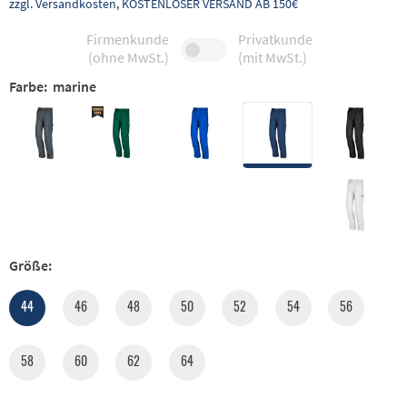
zzgl. Versandkosten, KOSTENLOSER VERSAND AB 150€
Firmenkunde
Privatkunde
(ohne MwSt.)
(mit MwSt.)
Farbe:
marine
Größe:
44
46
48
50
52
54
56
58
60
62
64