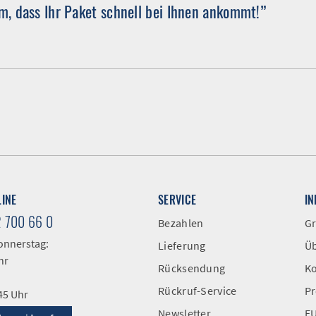
, dass Ihr Paket schnell bei Ihnen ankommt!”
LINE
SERVICE
I
2 700 66 0
Bezahlen
Gr
onnerstag:
Lieferung
Üb
hr
Rücksendung
Ko
Rückruf-Service
Pr
:45 Uhr
Newsletter
EU