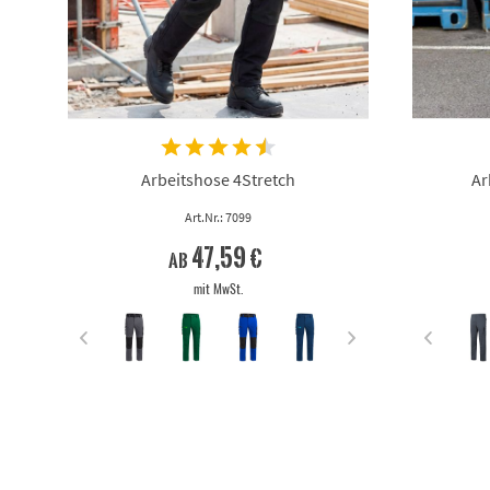
Arbeitshose 4Stretch
Ar
Art.Nr.: 7099
47,59 €
ab
mit MwSt.