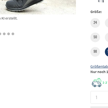
Größe:
I erstellt.
24
50
98
Größentab
Nur noch 1
1-2