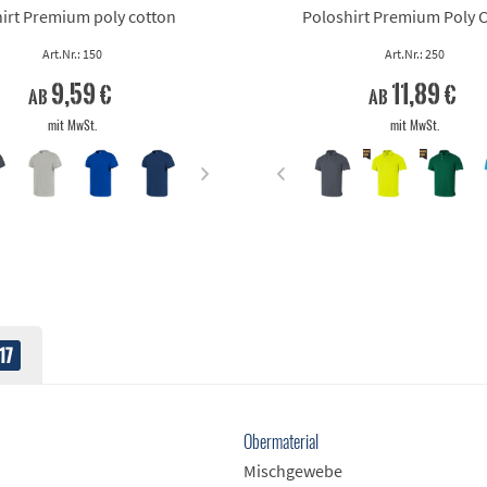
irt Premium poly cotton
Poloshirt Premium Poly 
Art.Nr.: 150
Art.Nr.: 250
9,59 €
11,89 €
ab
ab
mit MwSt.
mit MwSt.
17
Obermaterial
Mischgewebe