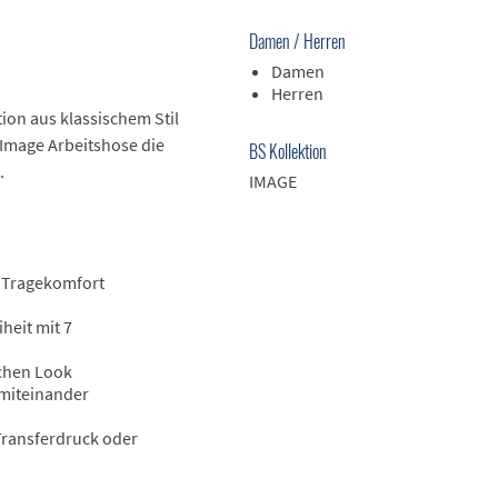
Damen / Herren
Damen
Herren
ion aus klassischem Stil
 Image Arbeitshose die
BS Kollektion
.
IMAGE
n Tragekomfort
eit mit 7
chen Look
 miteinander
 Transferdruck oder