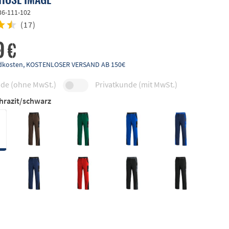
36-111-102
(
17
)
9 €
andkosten, KOSTENLOSER VERSAND AB 150€
de (ohne MwSt.)
Privatkunde (mit MwSt.)
hrazit/schwarz