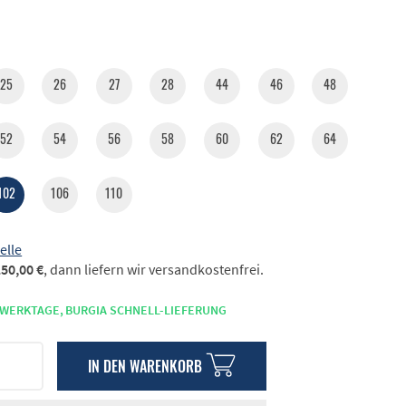
25
26
27
28
44
46
48
52
54
56
58
60
62
64
102
106
110
elle
50,00 €
, dann liefern wir versandkostenfrei.
 WERKTAGE,
BURGIA SCHNELL-LIEFERUNG
IN DEN
WARENKORB