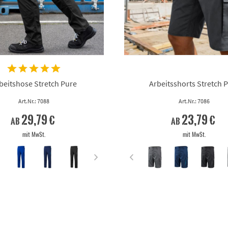
beitshose Stretch Pure
Arbeitsshorts Stretch 
Art.Nr.: 7088
Art.Nr.: 7086
29,79 €
23,79 €
ab
ab
mit MwSt.
mit MwSt.