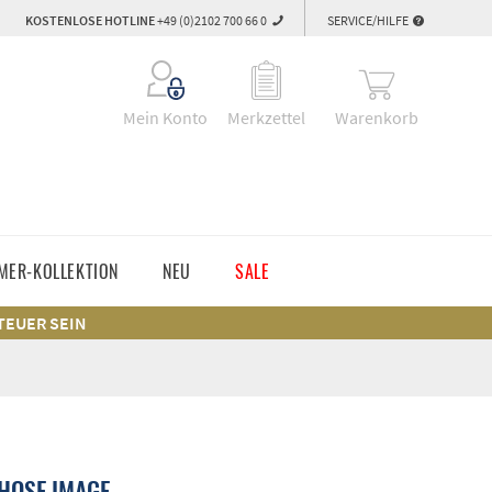
KOSTENLOSE HOTLINE
+49 (0)2102 700 66 0
SERVICE/HILFE
Warenkorb
Mein Konto
Merkzettel
MER-KOLLEKTION
NEU
SALE
 TEUER SEIN
HOSE IMAGE