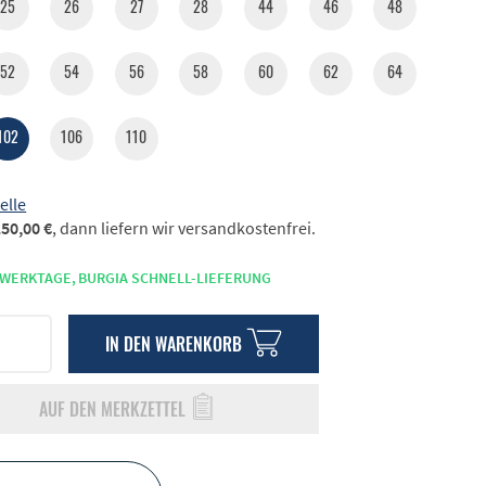
25
26
27
28
44
46
48
52
54
56
58
60
62
64
102
106
110
elle
50,00 €
, dann liefern wir versandkostenfrei.
 WERKTAGE,
BURGIA SCHNELL-LIEFERUNG
IN DEN
WARENKORB
AUF DEN MERKZETTEL