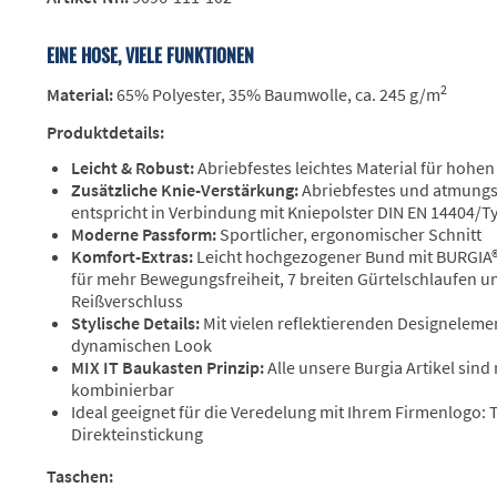
EINE HOSE, VIELE FUNKTIONEN
2
Material:
65% Polyester, 35% Baumwolle, ca. 245 g/m
Produktdetails:
Leicht & Robust:
Abriebfestes leichtes Material für hohe
Zusätzliche Knie-Verstärkung:
Abriebfestes und atmung
entspricht in Verbindung mit Kniepolster DIN EN 14404/T
Moderne Passform:
Sportlicher, ergonomischer Schnitt
Komfort-Extras:
Leicht hochgezogener Bund mit BURGIA®
für mehr Bewegungsfreiheit, 7 breiten Gürtelschlaufen u
Reißverschluss
Stylische Details:
Mit vielen reflektierenden Designeleme
dynamischen Look
MIX IT Baukasten Prinzip:
Alle unsere Burgia Artikel sind
kombinierbar
Ideal geeignet für die Veredelung mit Ihrem Firmenlogo:
Direkteinstickung
Taschen: