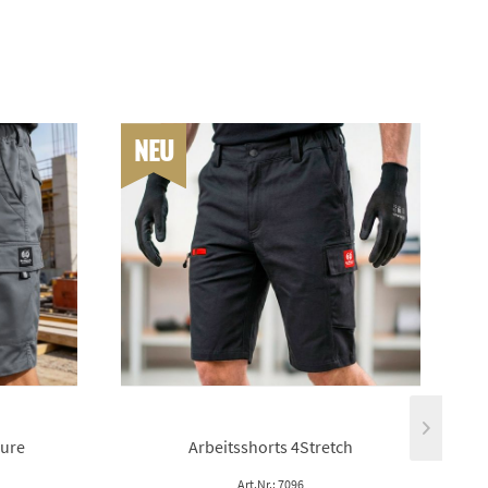
NEU
Pure
Arbeitsshorts 4Stretch
Art.Nr.: 7096