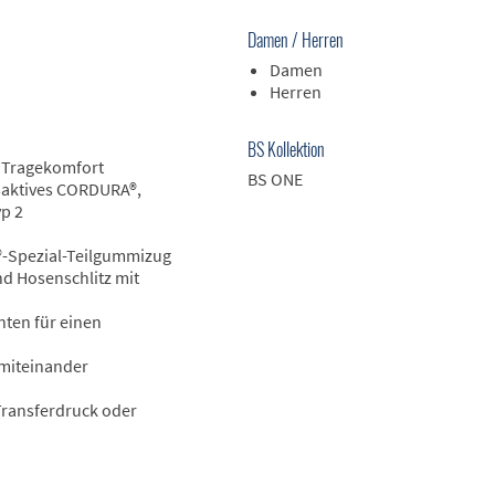
Damen / Herren
Damen
Herren
BS Kollektion
n Tragekomfort
BS ONE
saktives CORDURA®,
yp 2
-Spezial-Teilgummizug
nd Hosenschlitz mit
nten für einen
 miteinander
 Transferdruck oder