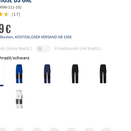
9096-111-102
(
17
)
9 €
andkosten, KOSTENLOSER VERSAND AB 150€
de (ohne MwSt.)
Privatkunde (mit MwSt.)
hrazit/schwarz