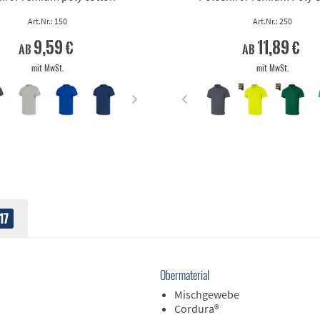
Art.Nr.: 150
Art.Nr.: 250
9,59 €
11,89 €
ab
ab
mit MwSt.
mit MwSt.
17
Obermaterial
Mischgewebe
Cordura®