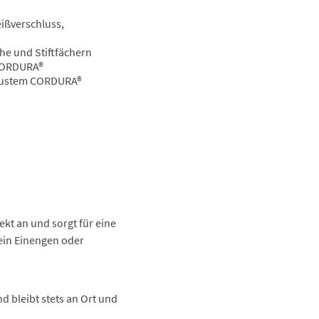
eißverschluss,
he und Stiftfächern
 CORDURA®
obustem CORDURA®
ekt an und sorgt für eine
 ein Einengen oder
nd bleibt stets an Ort und