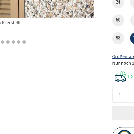
24
50
I erstellt.
98
Größentab
Nur noch 1
1-2