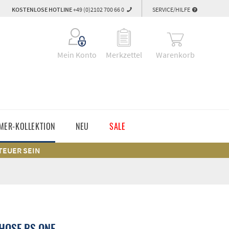
KOSTENLOSE HOTLINE
+49 (0)2102 700 66 0
SERVICE/HILFE
Warenkorb
Mein Konto
Merkzettel
MER-KOLLEKTION
NEU
SALE
 TEUER SEIN
HOSE BS ONE