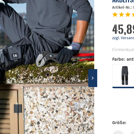
Artikel-Nr.:
45,8
zzgl. Vers
Firmenkun
Farbe:
ant
Größe: