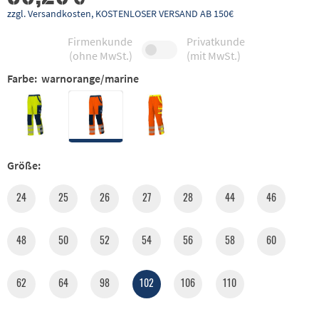
zzgl. Versandkosten, KOSTENLOSER VERSAND AB 150€
Firmenkunde
Privatkunde
(ohne MwSt.)
(mit MwSt.)
Farbe:
warnorange/marine
Größe:
24
25
26
27
28
44
46
48
50
52
54
56
58
60
62
64
98
102
106
110