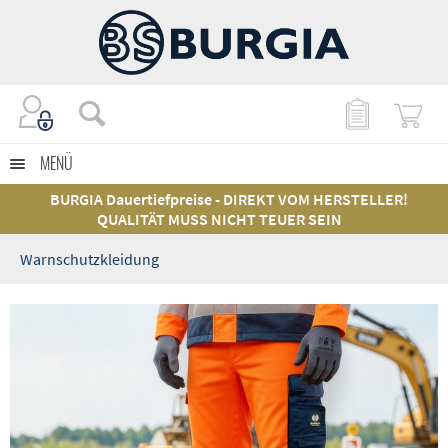
MENÜ
BURGIA Dauertiefpreise - DIREKT VOM HERSTELLER!
QUALITÄT MUSS NICHT TEUER SEIN
Warnschutzkleidung