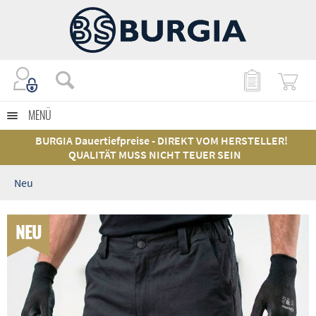
MENÜ
BURGIA Dauertiefpreise - DIREKT VOM HERSTELLER!
QUALITÄT MUSS NICHT TEUER SEIN
Neu
NEU