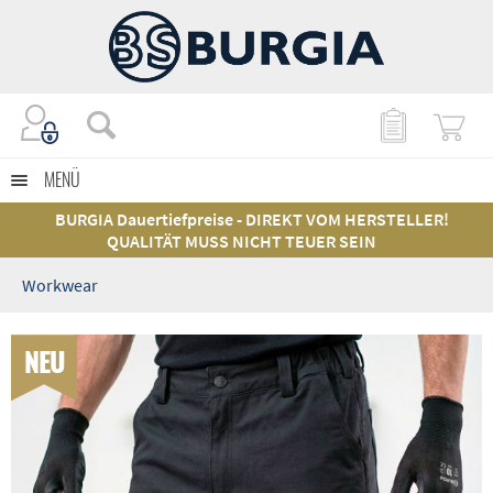
MENÜ
BURGIA Dauertiefpreise - DIREKT VOM HERSTELLER!
QUALITÄT MUSS NICHT TEUER SEIN
Workwear
NEU