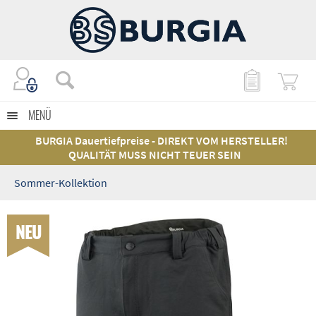
MENÜ
BURGIA Dauertiefpreise - DIREKT VOM HERSTELLER!
QUALITÄT MUSS NICHT TEUER SEIN
Sommer-Kollektion
NEU