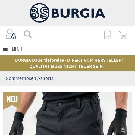
MENÜ
BURGIA Dauertiefpreise - DIREKT VOM HERSTELLER!
QUALITÄT MUSS NICHT TEUER SEIN
Sommerhosen /-shorts
NEU