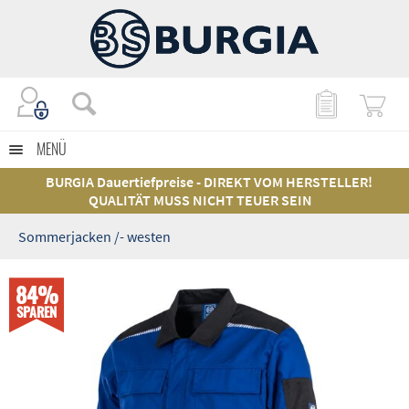
MENÜ
BURGIA Dauertiefpreise - DIREKT VOM HERSTELLER!
QUALITÄT MUSS NICHT TEUER SEIN
Sommerjacken /- westen
84%
SPAREN