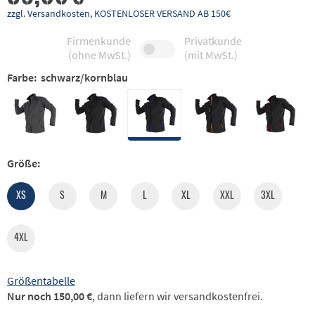
zzgl. Versandkosten, KOSTENLOSER VERSAND AB 150€
Firmenkunde
Privatkunde
(ohne MwSt.)
(mit MwSt.)
Farbe:
schwarz/kornblau
Größe:
XS
S
M
L
XL
XXL
3XL
4XL
Größentabelle
Nur noch 150,00 €
, dann liefern wir versandkostenfrei.