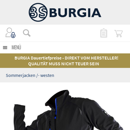
MENÜ
BURGIA Dauertiefpreise - DIREKT VOM HERSTELLER!
QUALITÄT MUSS NICHT TEUER SEIN
Sommerjacken /- westen