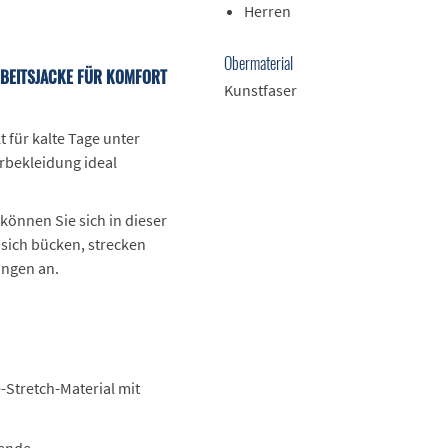
Herren
Obermaterial
ARBEITSJACKE FÜR KOMFORT
Kunstfaser
t für kalte Tage unter
rbekleidung ideal
önnen Sie sich in dieser
 sich bücken, strecken
ungen an.
Stretch-Material mit
sende