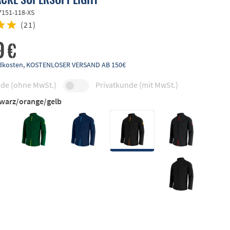
7151-118-XS
(
21
)
9 €
andkosten, KOSTENLOSER VERSAND AB 150€
de (ohne MwSt.)
Privatkunde (mit MwSt.)
warz/orange/gelb