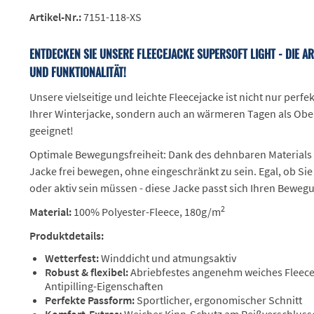
Artikel-Nr.:
7151-118-XS
ENTDECKEN SIE UNSERE FLEECEJACKE SUPERSOFT LIGHT - DIE 
UND FUNKTIONALITÄT!
Unsere vielseitige und leichte Fleecejacke ist nicht nur perfek
Ihrer Winterjacke, sondern auch an wärmeren Tagen als Obe
geeignet!
Optimale Bewegungsfreiheit: Dank des dehnbaren Materials k
Jacke frei bewegen, ohne eingeschränkt zu sein. Egal, ob Sie
oder aktiv sein müssen - diese Jacke passt sich Ihren Beweg
2
Material:
100% Polyester-Fleece, 180g/m
Produktdetails:
Wetterfest:
Winddicht und atmungsaktiv
Robust & flexibel:
Abriebfestes angenehm weiches Fleece-
Antipilling-Eigenschaften
Perfekte Passform:
Sportlicher, ergonomischer Schnitt
Komfort-Extras:
Weicher Kinn-Schutz am Reißverschlus