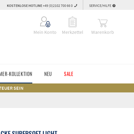
KOSTENLOSE HOTLINE
+49 (0)2102 700 66 0
SERVICE/HILFE
Warenkorb
Mein Konto
Merkzettel
MER-KOLLEKTION
NEU
SALE
 TEUER SEIN
ACKE SUPERSOFT LIGHT