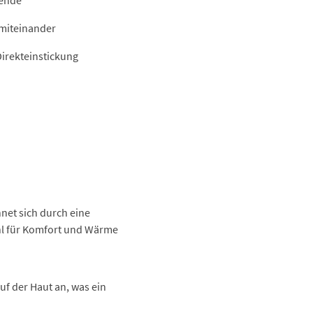
 miteinander
Direkteinstickung
hnet sich durch eine
ahl für Komfort und Wärme
uf der Haut an, was ein