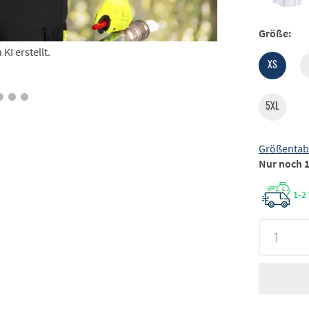
Größe:
I erstellt.
XS
5XL
Größentab
Nur noch 1
1-2