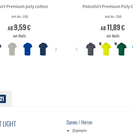
irt Premium poly cotton
Poloshirt Premium Poly 
Art.Nr.: 150
Art.Nr.: 250
9,59 €
11,89 €
ab
ab
mit MwSt.
mit MwSt.
21
 LIGHT
Damen / Herren
Damen