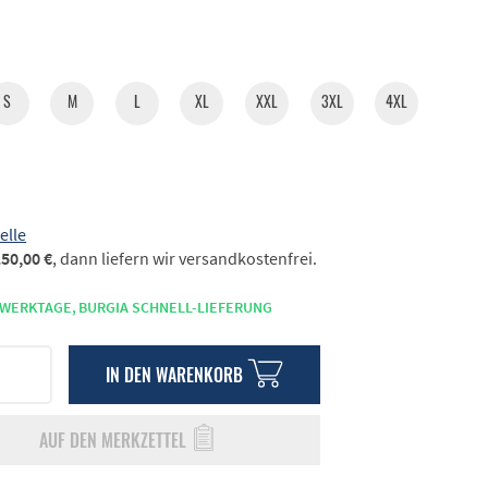
S
M
L
XL
XXL
3XL
4XL
elle
50,00 €
, dann liefern wir versandkostenfrei.
 WERKTAGE,
BURGIA SCHNELL-LIEFERUNG
IN DEN
WARENKORB
AUF DEN MERKZETTEL