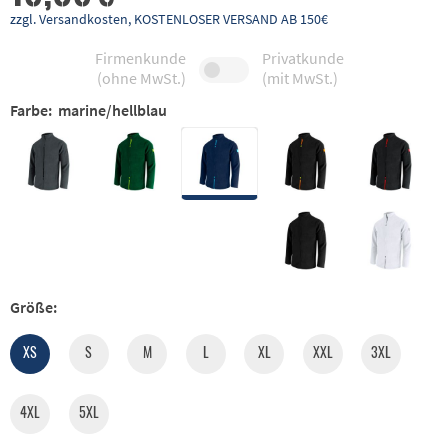
zzgl. Versandkosten, KOSTENLOSER VERSAND AB 150€
Firmenkunde
Privatkunde
(ohne MwSt.)
(mit MwSt.)
Farbe:
marine/hellblau
Größe:
XS
S
M
L
XL
XXL
3XL
4XL
5XL