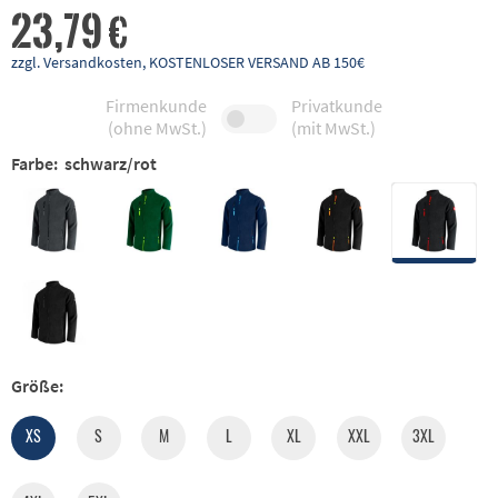
23,79 €
zzgl. Versandkosten, KOSTENLOSER VERSAND AB 150€
Firmenkunde
Privatkunde
(ohne MwSt.)
(mit MwSt.)
Farbe:
schwarz/rot
Größe:
XS
S
M
L
XL
XXL
3XL