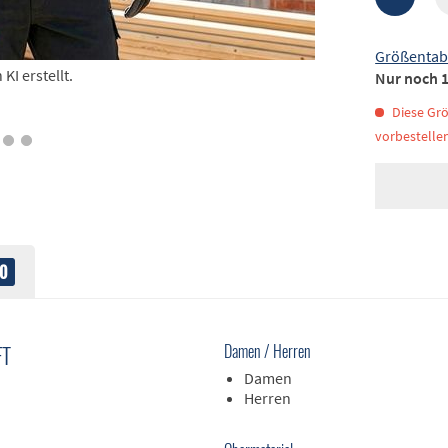
Größentab
I erstellt.
Nur noch 1
Diese Grö
vorbestellen
0
FT
Damen / Herren
Damen
Herren