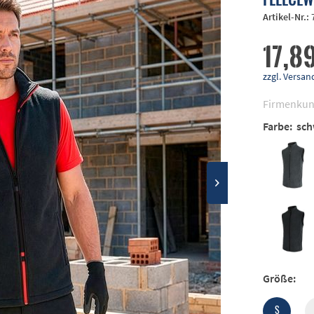
Artikel-Nr.:
17,89
zzgl. Vers
Firmenkun
Farbe:
sch
Größe:
S