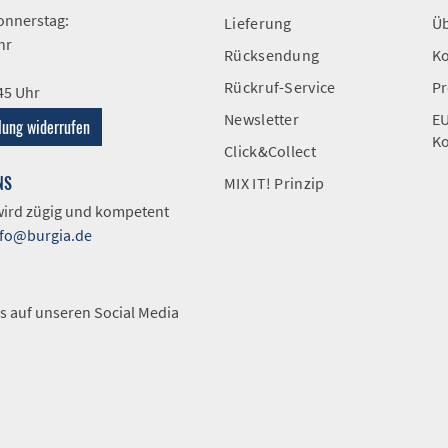
onnerstag:
Lieferung
Üb
hr
Rücksendung
Ko
Rückruf-Service
Pr
:45 Uhr
Newsletter
EU
lung widerrufen
Ko
Click&Collect
NS
MIX IT! Prinzip
 wird zügig und kompetent
nfo@burgia.de
A
s auf unseren Social Media