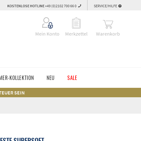
KOSTENLOSE HOTLINE
+49 (0)2102 700 66 0
SERVICE/HILFE
Warenkorb
Mein Konto
Merkzettel
MER-KOLLEKTION
NEU
SALE
 TEUER SEIN
ESTE SUPERSOFT