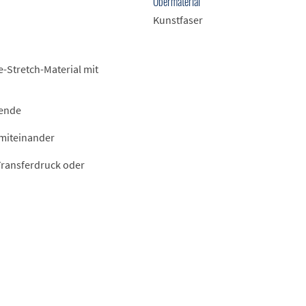
Obermaterial
Kunstfaser
-Stretch-Material mit
sende
 miteinander
 Transferdruck oder