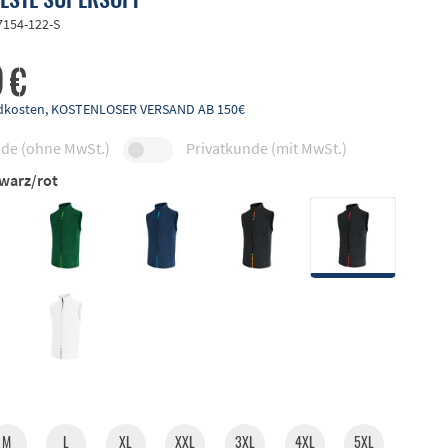
7154-122-S
 €
andkosten, KOSTENLOSER VERSAND AB 150€
de (ohne MwSt.)
Privatkunde (mit MwSt.)
warz/rot
M
L
XL
XXL
3XL
4XL
5XL