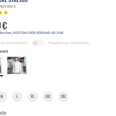
9921-002-S
 €
andkosten, KOSTENLOSER VERSAND AB 150€
de (ohne MwSt.)
Privatkunde (mit MwSt.)
warz
M
L
XL
XXL
3XL
elle