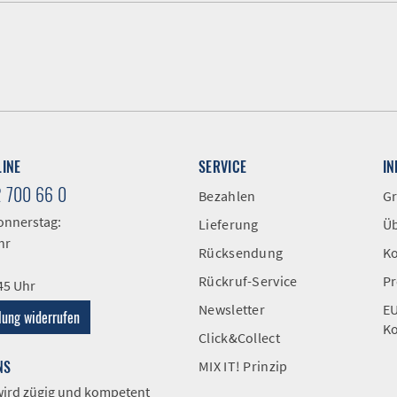
LINE
SERVICE
I
2 700 66 0
Bezahlen
Gr
onnerstag:
Lieferung
Üb
hr
Rücksendung
Ko
Rückruf-Service
Pr
:45 Uhr
Newsletter
EU
lung widerrufen
Ko
Click&Collect
NS
MIX IT! Prinzip
 wird zügig und kompetent