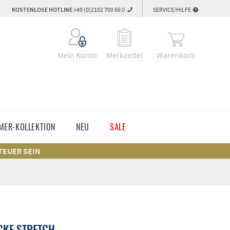
KOSTENLOSE HOTLINE
+49 (0)2102 700 66 0
SERVICE/HILFE
Warenkorb
Mein Konto
Merkzettel
MER-KOLLEKTION
NEU
SALE
 TEUER SEIN
CKE STRETCH