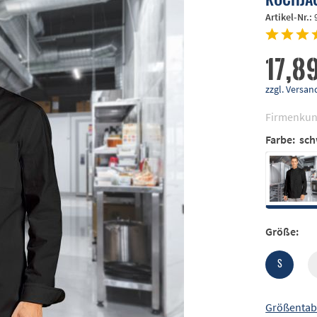
Artikel-Nr.:
17,89
zzgl. Vers
Firmenkun
Farbe:
sch
Größe:
S
Größentab