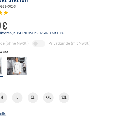
9921-002-S
 €
andkosten, KOSTENLOSER VERSAND AB 150€
de (ohne MwSt.)
Privatkunde (mit MwSt.)
warz
M
L
XL
XXL
3XL
elle