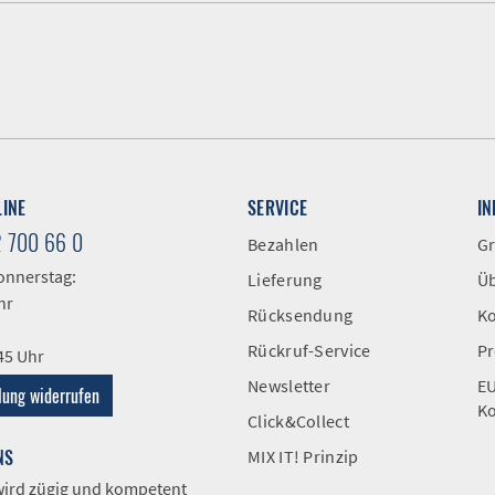
LINE
SERVICE
I
2 700 66 0
Bezahlen
Gr
onnerstag:
Lieferung
Üb
hr
Rücksendung
Ko
Rückruf-Service
Pr
:45 Uhr
Newsletter
EU
lung widerrufen
Ko
Click&Collect
NS
MIX IT! Prinzip
 wird zügig und kompetent