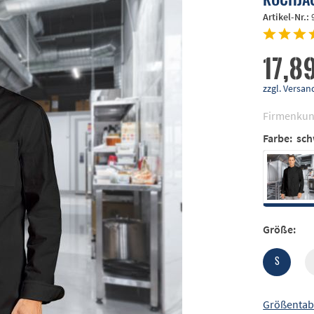
Artikel-Nr.:
17,89
zzgl. Vers
Firmenkun
Farbe:
sch
Größe:
S
Größentab