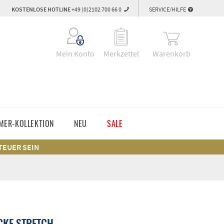
KOSTENLOSE HOTLINE
+49 (0)2102 700 66 0
SERVICE/HILFE
Warenkorb
Mein Konto
Merkzettel
MER-KOLLEKTION
NEU
SALE
 TEUER SEIN
CKE STRETCH