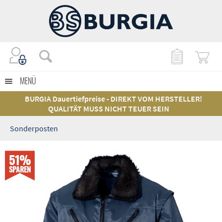
MENÜ
BURGIA Dauertiefpreise - DIREKT VOM HERSTELLER!
QUALITÄT MUSS NICHT TEUER SEIN
Sonderposten
51%
SPAREN