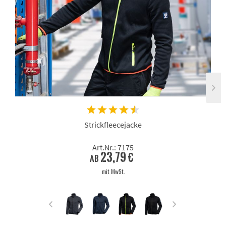
Strickfleecejacke
Art.Nr.: 7175
23,79 €
ab
mit MwSt.