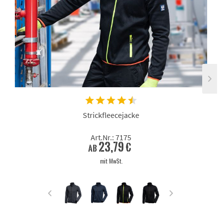
Strickfleecejacke
Art.Nr.: 7175
23,79 €
ab
mit MwSt.