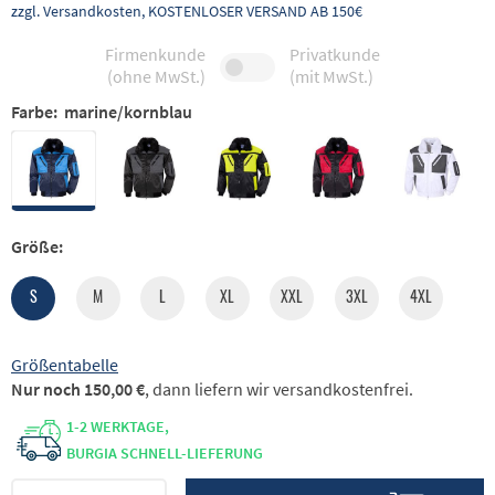
zzgl. Versandkosten, KOSTENLOSER VERSAND AB 150€
Firmenkunde
Privatkunde
(ohne MwSt.)
(mit MwSt.)
Farbe:
marine/kornblau
Größe:
S
M
L
XL
XXL
3XL
4XL
Größentabelle
Nur noch 150,00 €
, dann liefern wir versandkostenfrei.
1-2 WERKTAGE,
BURGIA SCHNELL-LIEFERUNG