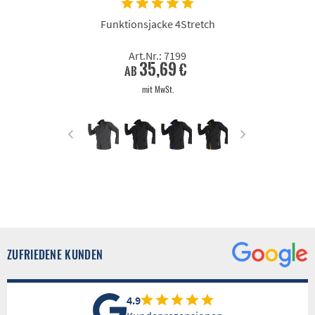
Funktionsjacke 4Stretch
Art.Nr.: 7199
35,69 €
ab
mit MwSt.
ZUFRIEDENE KUNDEN
4.9