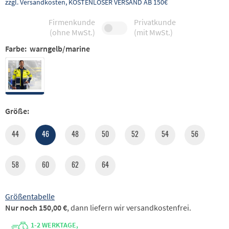
zzgl. Versandkosten, KOSTENLOSER VERSAND AB 150€
Firmenkunde
Privatkunde
(ohne MwSt.)
(mit MwSt.)
Farbe:
warngelb/marine
Größe:
44
46
48
50
52
54
56
58
60
62
64
Größentabelle
Nur noch 150,00 €
, dann liefern wir versandkostenfrei.
1-2 WERKTAGE,