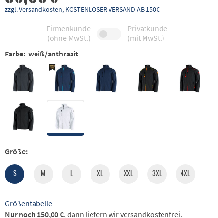
zzgl. Versandkosten, KOSTENLOSER VERSAND AB 150€
Firmenkunde
Privatkunde
(ohne MwSt.)
(mit MwSt.)
Farbe:
weiß/anthrazit
Größe:
S
M
L
XL
XXL
3XL
4XL
Größentabelle
Nur noch 150,00 €
, dann liefern wir versandkostenfrei.