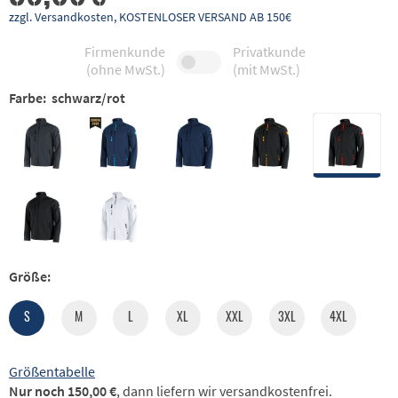
zzgl. Versandkosten, KOSTENLOSER VERSAND AB 150€
Firmenkunde
Privatkunde
(ohne MwSt.)
(mit MwSt.)
Farbe:
schwarz/rot
Größe:
S
M
L
XL
XXL
3XL
4XL
Größentabelle
Nur noch 150,00 €
, dann liefern wir versandkostenfrei.