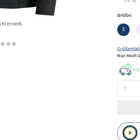
Größe:
I erstellt.
S
Größentab
Nur noch 1
1-2