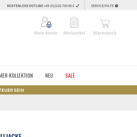
KOSTENLOSE HOTLINE
+49 (0)2102 700 66 0
SERVICE/HILFE
Warenkorb
Mein Konto
Merkzettel
MER-KOLLEKTION
NEU
SALE
 TEUER SEIN
LLJACKE