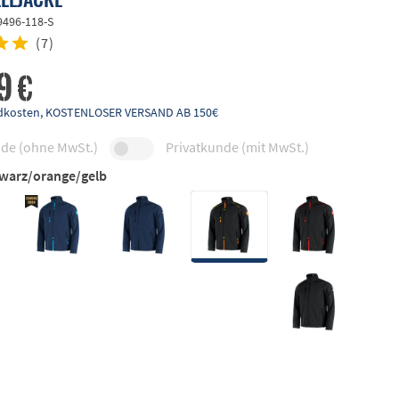
9496-118-S
(
7
)
9 €
andkosten, KOSTENLOSER VERSAND AB 150€
de (ohne MwSt.)
Privatkunde (mit MwSt.)
warz/orange/gelb