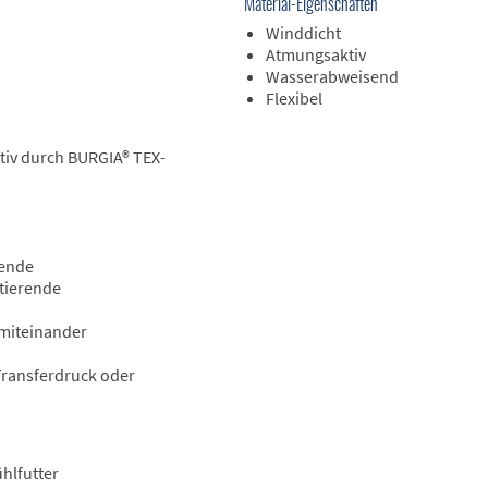
Material-Eigenschaften
Winddicht
Atmungsaktiv
Wasserabweisend
Flexibel
iv durch BURGIA® TEX-
sende
tierende
 miteinander
 Transferdruck oder
hlfutter