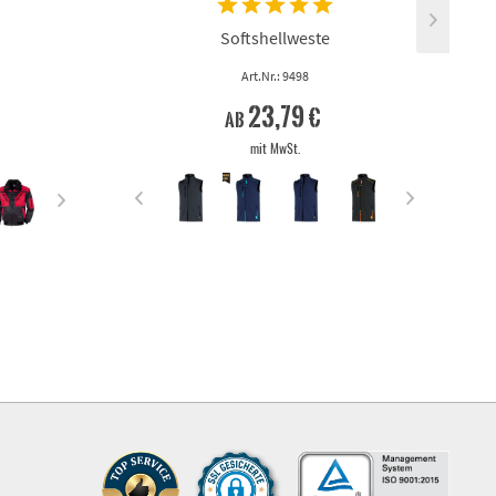
Softshellweste
Art.Nr.: 9498
23,79 €
ab
mit MwSt.