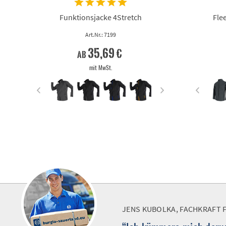
Funktionsjacke 4Stretch
Fle
Art.Nr.: 7199
35,69 €
ab
mit MwSt.
JENS KUBOLKA, FACHKRAFT 