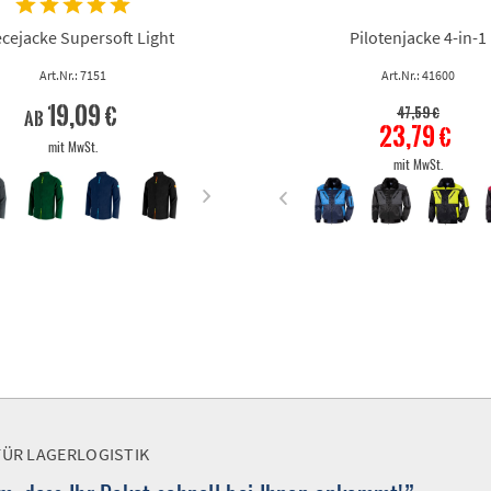
ecejacke Supersoft Light
Pilotenjacke 4-in-1
Art.Nr.: 7151
Art.Nr.: 41600
19,09 €
47,59 €
ab
23,79 €
mit MwSt.
mit MwSt.
FÜR LAGERLOGISTIK