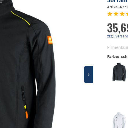
Artikel-Nr.:
35,6
zzgl. Vers
Firmenkun
Farbe:
sch