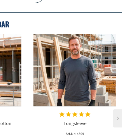
BAR
Cotton
Longsleeve
Art.Nr.: 4599