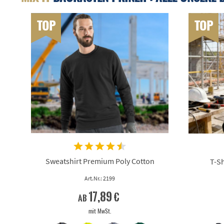
TOP
TOP
Sweatshirt Premium Poly Cotton
T-Sh
Art.Nr.: 2199
17,89 €
ab
mit MwSt.