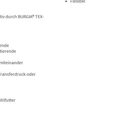
Flexibel
iv durch BURGIA® TEX-
sende
tierende
 miteinander
 Transferdruck oder
hlfutter