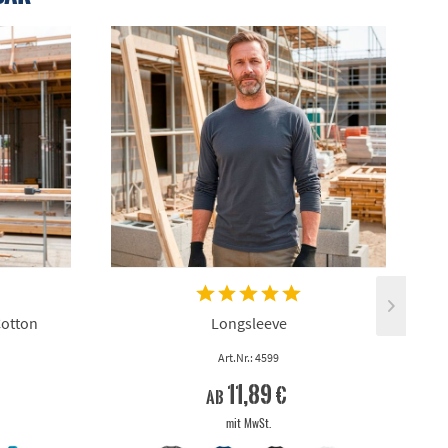
Cotton
Longsleeve
Art.Nr.: 4599
11,89 €
ab
mit MwSt.