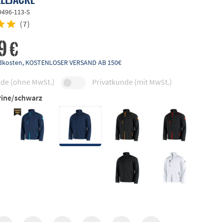
9496-113-S
(
7
)
9 €
andkosten, KOSTENLOSER VERSAND AB 150€
de (ohne MwSt.)
Privatkunde (mit MwSt.)
ine/schwarz