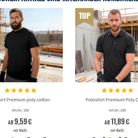
TOP
irt Premium poly cotton
Poloshirt Premium Poly 
Art.Nr.: 150
Art.Nr.: 250
9,59 €
11,89 €
ab
ab
mit MwSt.
mit MwSt.