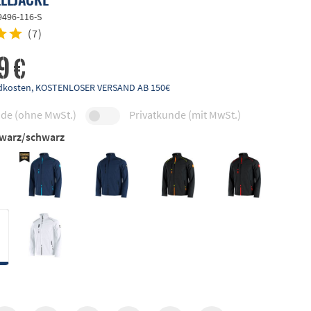
9496-116-S
(
7
)
9 €
andkosten, KOSTENLOSER VERSAND AB 150€
de (ohne MwSt.)
Privatkunde (mit MwSt.)
warz/schwarz