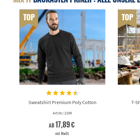
TOP
TOP
Sweatshirt Premium Poly Cotton
T-Sh
Art.Nr.: 2199
17,89 €
ab
mit MwSt.