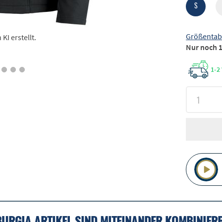
S
Größentab
I erstellt.
Nur noch 1
1-2
BURGIA ARTIKEL SIND MITEINANDER KOMBINIER