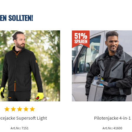
EN SOLLTEN!
51%
SPAREN
ecejacke Supersoft Light
Pilotenjacke 4-in-1
Art.Nr.: 7151
Art.Nr.: 41600