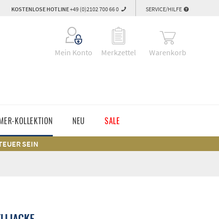
KOSTENLOSE HOTLINE
+49 (0)2102 700 66 0
SERVICE/HILFE
Warenkorb
Mein Konto
Merkzettel
MER-KOLLEKTION
NEU
SALE
 TEUER SEIN
LLJACKE