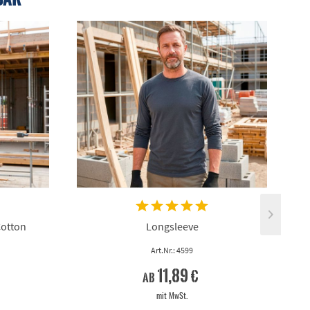
Cotton
Longsleeve
Art.Nr.: 4599
11,89 €
ab
mit MwSt.