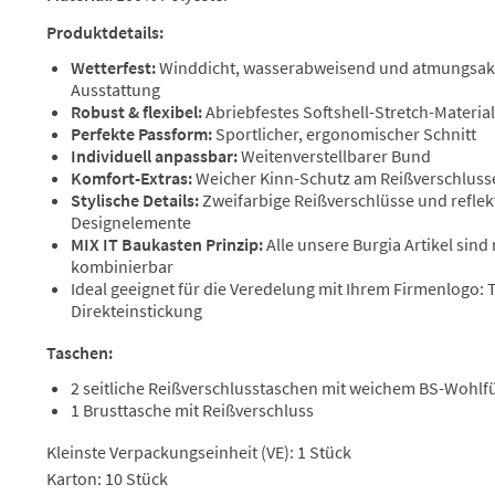
Produktdetails:
Wetterfest:
Winddicht, wasserabweisend und atmungsakt
Ausstattung
Robust & flexibel:
Abriebfestes Softshell-Stretch-Material
Perfekte Passform:
Sportlicher, ergonomischer Schnitt
Individuell anpassbar:
Weitenverstellbarer Bund
Komfort-Extras:
Weicher Kinn-Schutz am Reißverschlus
Stylische Details:
Zweifarbige Reißverschlüsse und reflek
Designelemente
MIX IT Baukasten Prinzip:
Alle unsere Burgia Artikel sind
kombinierbar
Ideal geeignet für die Veredelung mit Ihrem Firmenlogo:
Direkteinstickung
Taschen:
2 seitliche Reißverschlusstaschen mit weichem BS-Wohlfü
1 Brusttasche mit Reißverschluss
Kleinste Verpackungseinheit (VE): 1 Stück
Karton: 10 Stück