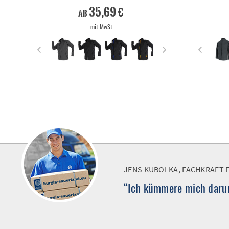
35,69 €
ab
mit MwSt.
JENS KUBOLKA, FACHKRAFT 
“Ich kümmere mich darum