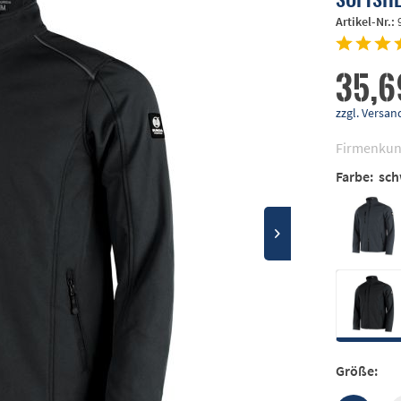
Artikel-Nr.:
35,6
zzgl. Vers
Firmenkun
Farbe:
sch
Größe: