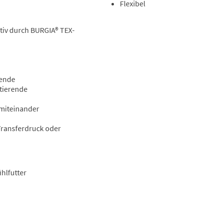
Flexibel
iv durch BURGIA® TEX-
sende
tierende
 miteinander
 Transferdruck oder
hlfutter