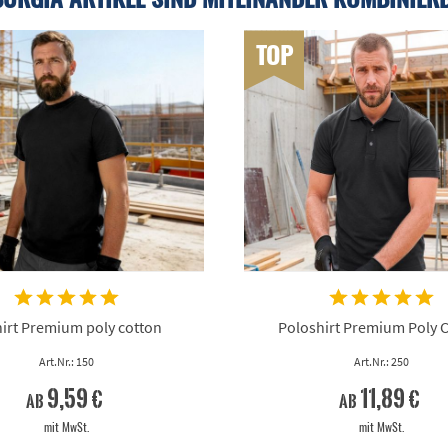
TOP
irt Premium poly cotton
Poloshirt Premium Poly 
Art.Nr.: 150
Art.Nr.: 250
9,59 €
11,89 €
ab
ab
mit MwSt.
mit MwSt.