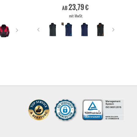
23,79 €
ab
mit MwSt.