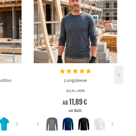
Cotton
Longsleeve
Art.Nr.: 4599
11,89 €
ab
mit MwSt.