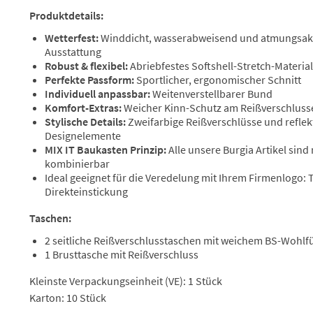
Produktdetails:
Wetterfest:
Winddicht, wasserabweisend und atmungsakt
Ausstattung
Robust & flexibel:
Abriebfestes Softshell-Stretch-Material
Perfekte Passform:
Sportlicher, ergonomischer Schnitt
Individuell anpassbar:
Weitenverstellbarer Bund
Komfort-Extras:
Weicher Kinn-Schutz am Reißverschlus
Stylische Details:
Zweifarbige Reißverschlüsse und reflek
Designelemente
MIX IT Baukasten Prinzip:
Alle unsere Burgia Artikel sind
kombinierbar
Ideal geeignet für die Veredelung mit Ihrem Firmenlogo:
Direkteinstickung
Taschen:
2 seitliche Reißverschlusstaschen mit weichem BS-Wohlfü
1 Brusttasche mit Reißverschluss
Kleinste Verpackungseinheit (VE): 1 Stück
Karton: 10 Stück