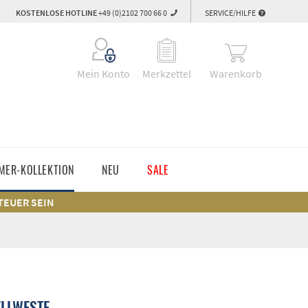
KOSTENLOSE HOTLINE
+49 (0)2102 700 66 0
SERVICE/HILFE
Warenkorb
Mein Konto
Merkzettel
MER-KOLLEKTION
NEU
SALE
 TEUER SEIN
LLWESTE