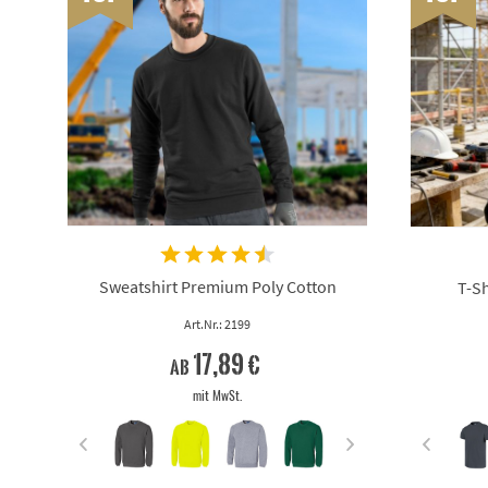
Sweatshirt Premium Poly Cotton
T-Sh
Art.Nr.: 2199
17,89 €
ab
mit MwSt.