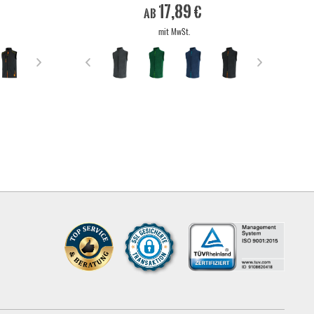
17,89 €
ab
mit MwSt.