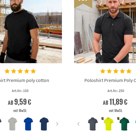
irt Premium poly cotton
Poloshirt Premium Poly 
Art.Nr.: 150
Art.Nr.: 250
9,59 €
11,89 €
ab
ab
mit MwSt.
mit MwSt.