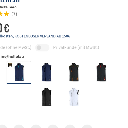
9498-144-S
(
7
)
9 €
andkosten, KOSTENLOSER VERSAND AB 150€
de (ohne MwSt.)
Privatkunde (mit MwSt.)
ine/hellblau