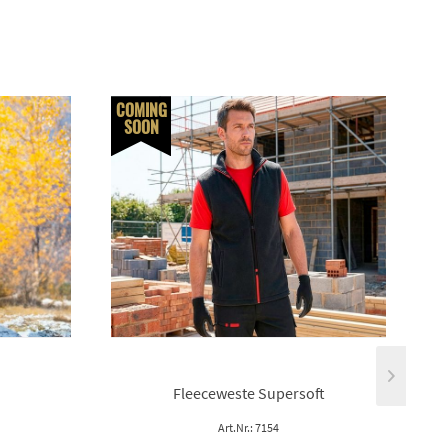
COMING
SOON
S
Fleeceweste Supersoft
Art.Nr.: 7154