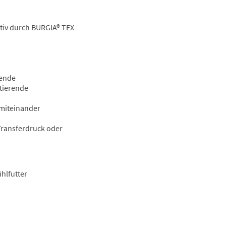
iv durch BURGIA® TEX-
sende
tierende
 miteinander
 Transferdruck oder
hlfutter