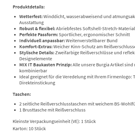
Produktdetails:
Wetterfest:
Winddicht, wasserabweisend und atmungsakt
Ausstattung
Robust & flexibel:
Abriebfestes Softshell-Stretch-Material
Perfekte Passform:
Sportlicher, ergonomischer Schnitt
Individuell anpassbar:
Weitenverstellbarer Bund
Komfort-Extras:
Weicher Kinn-Schutz am Reißverschlus
Stylische Details:
Zweifarbige Reißverschlüsse und reflek
Designelemente
MIX IT Baukasten Prinzip:
Alle unsere Burgia Artikel sind
kombinierbar
Ideal geeignet für die Veredelung mit Ihrem Firmenlogo:
Direkteinstickung
Taschen:
2 seitliche Reißverschlusstaschen mit weichem BS-Wohlfü
1 Brusttasche mit Reißverschluss
Kleinste Verpackungseinheit (VE): 1 Stück
Karton: 10 Stück