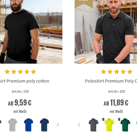
irt Premium poly cotton
Poloshirt Premium Poly 
Art.Nr.: 150
Art.Nr.: 250
9,59 €
11,89 €
ab
ab
mit MwSt.
mit MwSt.