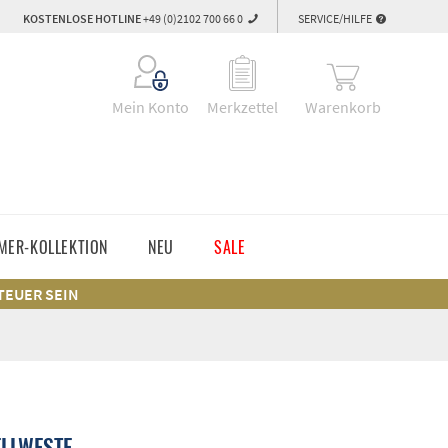
KOSTENLOSE HOTLINE
+49 (0)2102 700 66 0
SERVICE/HILFE
Warenkorb
Mein Konto
Merkzettel
MER-KOLLEKTION
NEU
SALE
 TEUER SEIN
LLWESTE