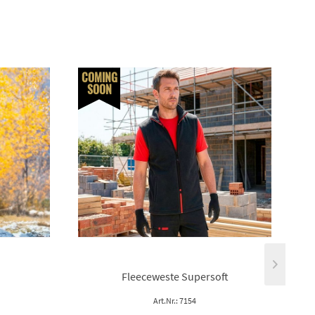
COMING
SOON
S
Fleeceweste Supersoft
Art.Nr.: 7154