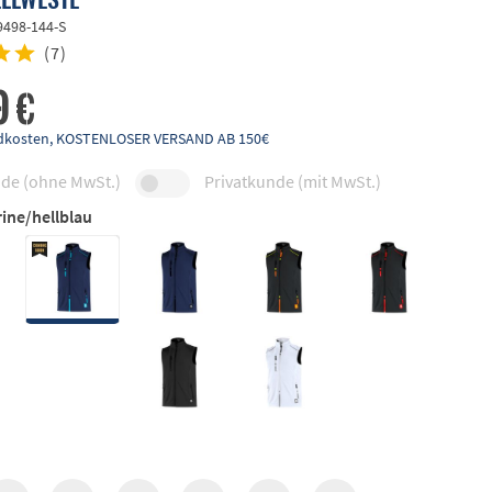
9498-144-S
(
7
)
9 €
andkosten, KOSTENLOSER VERSAND AB 150€
de (ohne MwSt.)
Privatkunde (mit MwSt.)
ine/hellblau