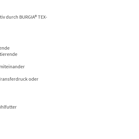
iv durch BURGIA® TEX-
sende
tierende
 miteinander
 Transferdruck oder
hlfutter