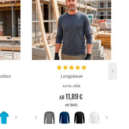
Cotton
Longsleeve
Art.Nr.: 4599
11,89 €
ab
mit MwSt.