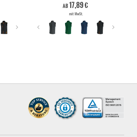
17,89 €
ab
mit MwSt.