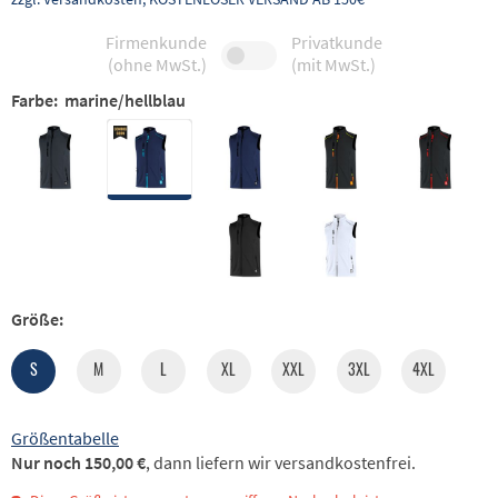
Firmenkunde
Privatkunde
(ohne MwSt.)
(mit MwSt.)
Farbe:
marine/hellblau
Größe:
S
M
L
XL
XXL
3XL
4XL
Größentabelle
Nur noch 150,00 €
, dann liefern wir versandkostenfrei.