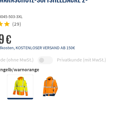
3045-503-3XL
(
29
)
9 €
andkosten, KOSTENLOSER VERSAND AB 150€
de (ohne MwSt.)
Privatkunde (mit MwSt.)
ngelb/warnorange