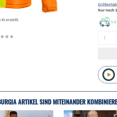
Größentab
Nur noch 1
I erstellt.
1-2
BURGIA ARTIKEL SIND MITEINANDER KOMBINIER