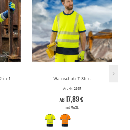
2-in-1
Warnschutz T-Shirt
Art.Nr.: 2695
17,89 €
ab
mit MwSt.