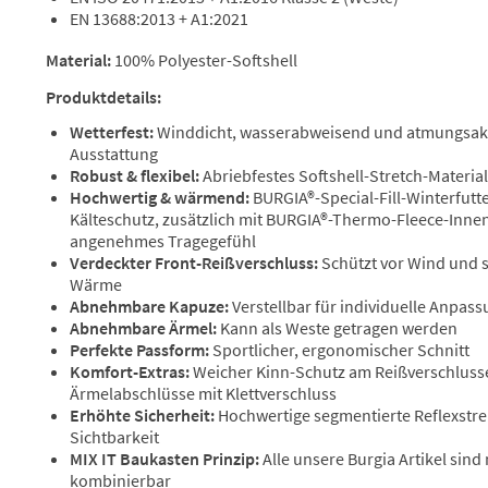
EN 13688:2013 + A1:2021
Material:
100% Polyester-Softshell
Produktdetails:
Wetterfest:
Winddicht, wasserabweisend und atmungsakt
Ausstattung
Robust & flexibel:
Abriebfestes Softshell-Stretch-Material
Hochwertig & wärmend:
BURGIA®-Special-Fill-Winterfutt
Kälteschutz, zusätzlich mit BURGIA®-Thermo-Fleece-Innenf
angenehmes Tragegefühl
Verdeckter Front-Reißverschluss:
Schützt vor Wind und s
Wärme
Abnehmbare Kapuze:
Verstellbar für individuelle Anpas
Abnehmbare Ärmel:
Kann als Weste getragen werden
Perfekte Passform:
Sportlicher, ergonomischer Schnitt
Komfort-Extras:
Weicher Kinn-Schutz am Reißverschlusse
Ärmelabschlüsse mit Klettverschluss
Erhöhte Sicherheit:
Hochwertige segmentierte Reflexstrei
Sichtbarkeit
MIX IT Baukasten Prinzip:
Alle unsere Burgia Artikel sind
kombinierbar