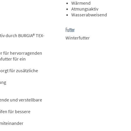
Wärmend
Atmungsaktiv
Wasserabweisend
Futter
iv durch BURGIA® TEX-
Winterfutter
er für hervorragenden
utter für ein
orgt für zusätzliche
sung
nde und verstellbare
fen für bessere
 miteinander