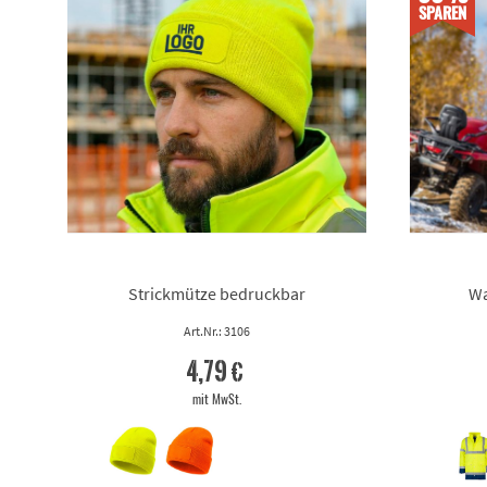
SPAREN
Strickmütze bedruckbar
Wa
Art.Nr.: 3106
4,79 €
mit MwSt.