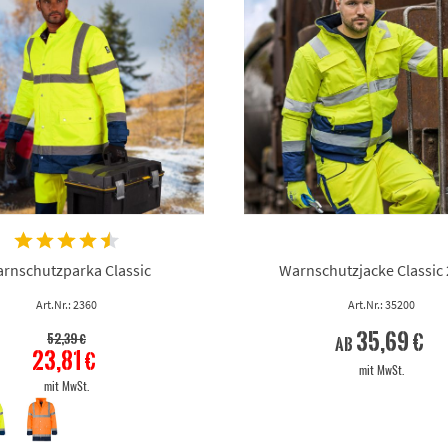
rnschutzparka Classic
Warnschutzjacke Classic 
Art.Nr.: 2360
Art.Nr.: 35200
35,69 €
52,39 €
ab
23,81 €
mit MwSt.
mit MwSt.