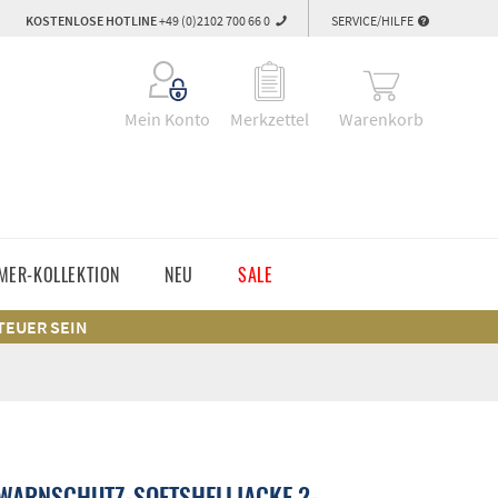
KOSTENLOSE HOTLINE
+49 (0)2102 700 66 0
SERVICE/HILFE
Warenkorb
Mein Konto
Merkzettel
MER-KOLLEKTION
NEU
SALE
 TEUER SEIN
WARNSCHUTZ-SOFTSHELLJACKE 2-