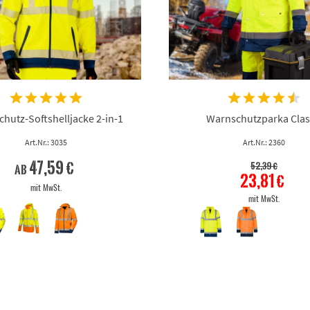
hutz-Softshelljacke 2-in-1
Warnschutzparka Clas
Art.Nr.: 3035
Art.Nr.: 2360
47,59 €
52,39 €
ab
23,81 €
mit MwSt.
mit MwSt.