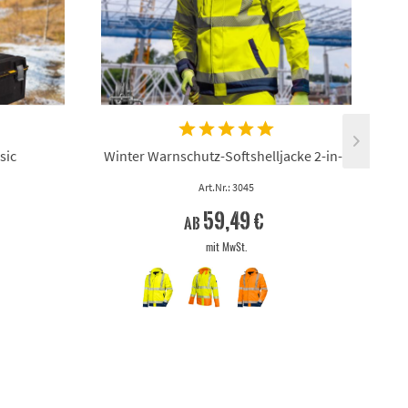
sic
Winter Warnschutz-Softshelljacke 2-in-1
Art.Nr.: 3045
59,49 €
ab
mit MwSt.