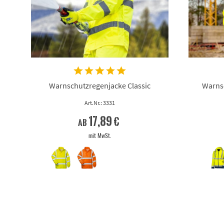
Warnschutzregenjacke Classic
Warnsc
Art.Nr.: 3331
17,89 €
ab
mit MwSt.