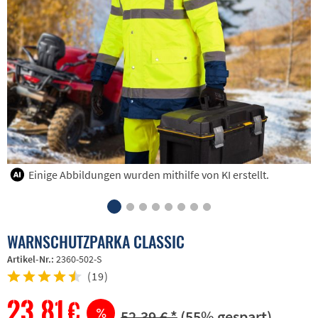
Einige Abbildungen wurden mithilfe von KI erstellt.
WARNSCHUTZPARKA CLASSIC
Artikel-Nr.:
2360-502-S
(
19
)
23,81 €
52,39 € *
(55% gespart)