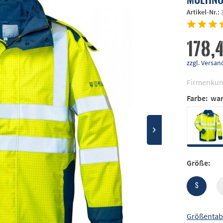
Artikel-Nr.:
178,
zzgl. Vers
Firmenkun
Farbe:
war
Größe:
S
Größentab