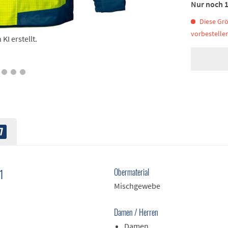
Nur noch 1
Diese Grö
vorbestellen
I erstellt.
7
1
Obermaterial
Mischgewebe
Damen / Herren
Damen