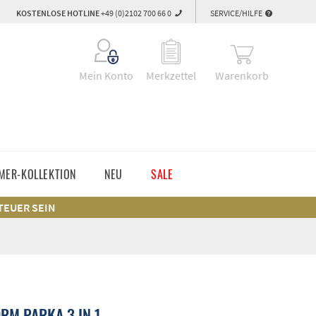
KOSTENLOSE HOTLINE
+49 (0)2102 700 66 0
SERVICE/HILFE
Warenkorb
Mein Konto
Merkzettel
MER-KOLLEKTION
NEU
SALE
 TEUER SEIN
RM PARKA 3 IN 1