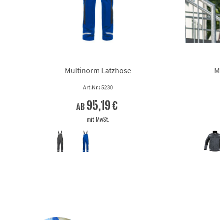
Multinorm Latzhose
M
Art.Nr.: 5230
95,19 €
ab
mit MwSt.