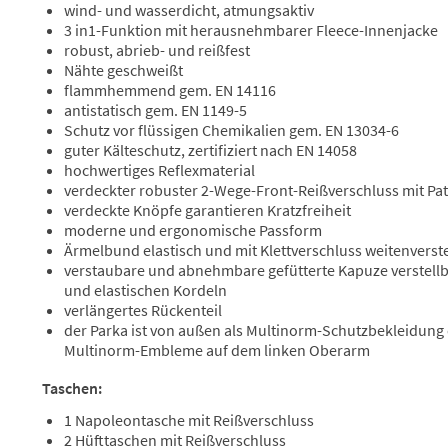
wind- und wasserdicht, atmungsaktiv
3 in1-Funktion mit herausnehmbarer Fleece-Innenjacke
robust, abrieb- und reißfest
Nähte geschweißt
flammhemmend gem. EN 14116
antistatisch gem. EN 1149-5
Schutz vor flüssigen Chemikalien gem. EN 13034-6
guter Kälteschutz, zertifiziert nach EN 14058
hochwertiges Reflexmaterial
verdeckter robuster 2-Wege-Front-Reißverschluss mit P
verdeckte Knöpfe garantieren Kratzfreiheit
moderne und ergonomische Passform
Ärmelbund elastisch und mit Klettverschluss weitenverste
verstaubare und abnehmbare gefütterte Kapuze verstellba
und elastischen Kordeln
verlängertes Rückenteil
der Parka ist von außen als Multinorm-Schutzbekleidung
Multinorm-Embleme auf dem linken Oberarm
Taschen:
1 Napoleontasche mit Reißverschluss
2 Hüfttaschen mit Reißverschluss