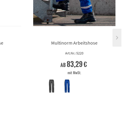
se
Multinorm Arbeitshose
Art.Nr.: 5220
83,29 €
ab
mit MwSt.