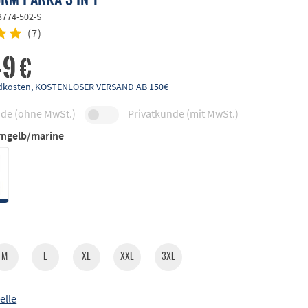
3774-502-S
(
7
)
49 €
andkosten, KOSTENLOSER VERSAND AB 150€
de (ohne MwSt.)
Privatkunde (mit MwSt.)
ngelb/marine
M
L
XL
XXL
3XL
elle