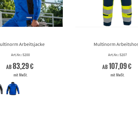
ultinorm Arbeitsjacke
Multinorm Arbeitsho
Art.Nr.: 5200
Art.Nr.: 5207
83,29 €
107,09 €
ab
ab
mit MwSt.
mit MwSt.