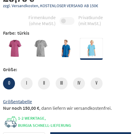
zzgl. Versandkosten, KOSTENLOSER VERSAND AB 150€
Firmenkunde
Privatkunde
(ohne MwSt.)
(mit MwSt.)
Farbe:
türkis
Größe:
0
I
II
III
IV
V
Größentabelle
Nur noch 150,00 €
, dann liefern wir versandkostenfrei.
1-2 WERKTAGE,
BURGIA SCHNELL-LIEFERUNG