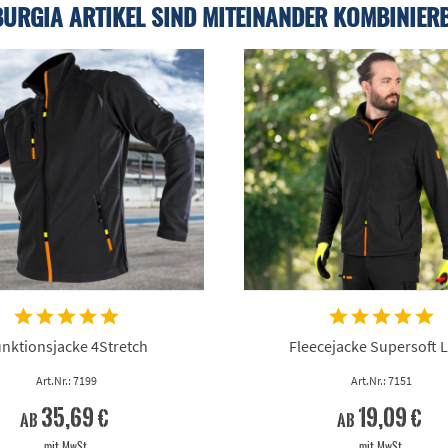
BURGIA ARTIKEL SIND MITEINANDER KOMBINIER
nktionsjacke 4Stretch
Fleecejacke Supersoft L
Art.Nr.: 7199
Art.Nr.: 7151
35,69 €
19,09 €
ab
ab
mit MwSt.
mit MwSt.