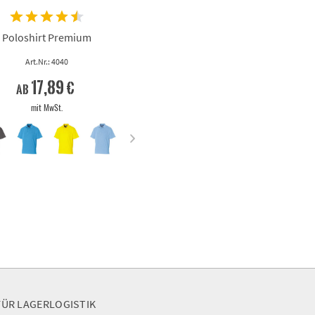
Poloshirt Premium
Art.Nr.: 4040
17,89 €
ab
mit MwSt.
FÜR LAGERLOGISTIK