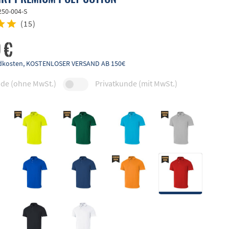
250-004-S
(
15
)
 €
andkosten, KOSTENLOSER VERSAND AB 150€
de (ohne MwSt.)
Privatkunde (mit MwSt.)