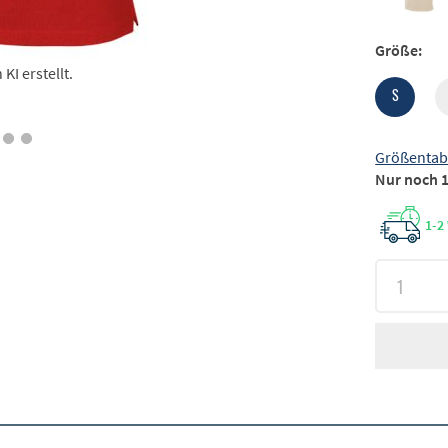
Größe:
I erstellt.
S
Größentab
Nur noch 1
1-2