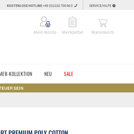
KOSTENLOSE HOTLINE
+49 (0)2102 700 66 0
SERVICE/HILFE
Warenkorb
Mein Konto
Merkzettel
MER-KOLLEKTION
NEU
SALE
 TEUER SEIN
RT PREMIUM POLY COTTON