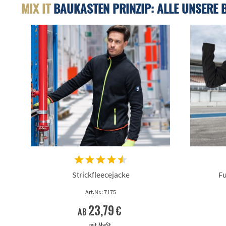
MIX IT
BAUKASTEN PRINZIP: ALLE UNSERE 
Strickfleecejacke
Fu
Art.Nr.: 7175
23,79 €
ab
mit MwSt.