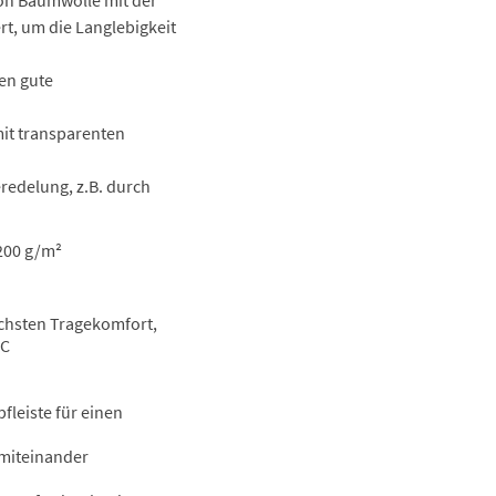
on Baumwolle mit der
t, um die Langlebigkeit
zen gute
mit transparenten
eredelung, z.B. durch
200 g/m²
chsten Tragekomfort,
°C
fleiste für einen
 miteinander