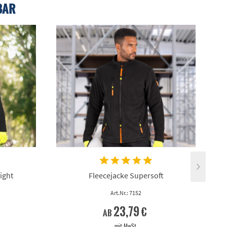
BAR
ight
Fleecejacke Supersoft
Art.Nr.: 7152
23,79 €
ab
mit MwSt.