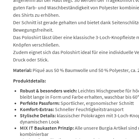
angenehm auf der Haut liegt. So werden der Tragekomfort v
guten Farb- und Waschbeständigkeit von Polyester kombinier
des Shirts zu erhöhen.
Der Schnitt ist gerade gehalten und bietet dank Seitenschlit
Bewegungsfreiheit.
Das Poloshirt lässt über eine klassische 3-Loch-Knopfleiste 
Knöpfen verschließen.
Zudem eignet sich das Poloshirt ideal für eine individuelle V
Druck oder Stick.
Material:
Piqué aus 50 % Baumwolle und 50 % Polyester, ca. 
Produktdetails:
Robust & besonders weich:
Leichtes Mischgewebe für hö
bleibt lange in Form und Farbe erhalten, waschbar bis 60
Perfekte Passform:
Sportlicher, ergonomischer Schnitt
Komfort-Extras:
Schneller Feuchtigkeitstransport
Stylische Details:
klassischer Polokragen mit 3-Loch-Knop
dynamischen Look
MIX IT Baukasten Prinzip:
Alle unsere Burgia Artikel sind
kombinierbar