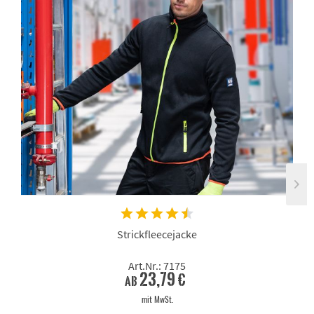
Strickfleecejacke
Art.Nr.: 7175
23,79 €
ab
mit MwSt.