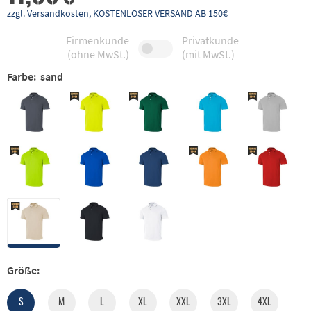
zzgl. Versandkosten, KOSTENLOSER VERSAND AB 150€
Firmenkunde
Privatkunde
(ohne MwSt.)
(mit MwSt.)
Farbe:
sand
Größe:
S
M
L
XL
XXL
3XL
4XL