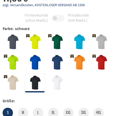
zzgl. Versandkosten, KOSTENLOSER VERSAND AB 150€
Firmenkunde
Privatkunde
(ohne MwSt.)
(mit MwSt.)
Farbe:
schwarz
Größe:
S
M
L
XL
XXL
3XL
4XL