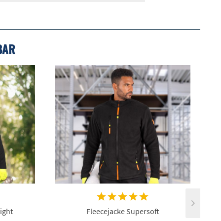
BAR
ight
Fleecejacke Supersoft