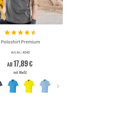
Poloshirt Premium
Art.Nr.: 4040
17,89 €
ab
mit MwSt.