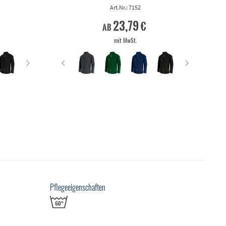
Art.Nr.: 7152
23,79 €
ab
mit MwSt.
Pflegeeigenschaften