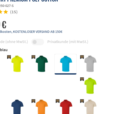
250-027-S
(
15
)
 €
andkosten, KOSTENLOSER VERSAND AB 150€
de (ohne MwSt.)
Privatkunde (mit MwSt.)
lblau