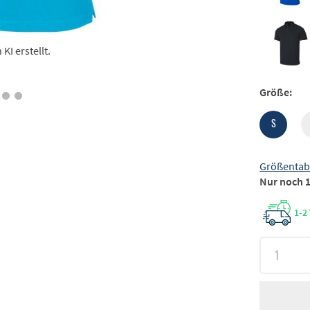
I erstellt.
Größe:
S
Größentab
Nur noch 1
1-2