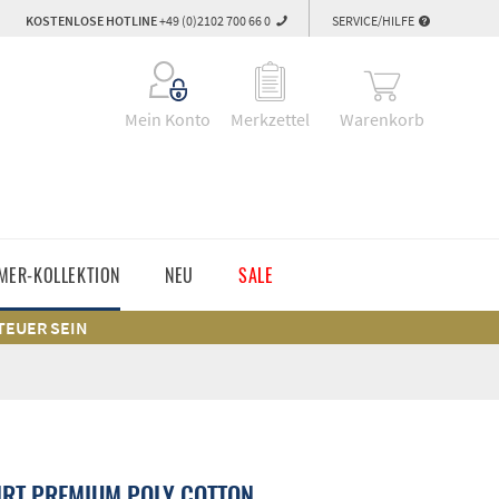
KOSTENLOSE HOTLINE
+49 (0)2102 700 66 0
SERVICE/HILFE
Warenkorb
Mein Konto
Merkzettel
MER-KOLLEKTION
NEU
SALE
 TEUER SEIN
RT PREMIUM POLY COTTON