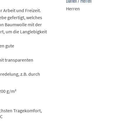
Damen / Herren
Herren
r Arbeit und Freizeit.
be gefertigt, welches
on Baumwolle mit der
t, um die Langlebigkeit
zen gute
mit transparenten
eredelung, z.B. durch
200 g/m²
chsten Tragekomfort,
°C