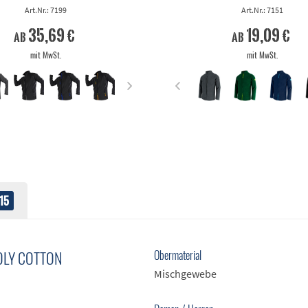
Art.Nr.: 7199
Art.Nr.: 7151
35,69 €
19,09 €
ab
ab
mit MwSt.
mit MwSt.
15
OLY COTTON
Obermaterial
Mischgewebe