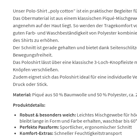
Unser Polo-Shirt „poly cotton“ ist ein praktischer Begleiter fü
Das Obermaterial ist aus einem klassischen Piqué-Mischgewe
angenehm auf der Haut liegt. So werden der Tragekomfort v
guten Farb- und Waschbeständigkeit von Polyester kombinier
des Shirts zu erhöhen.
Der Schnitt ist gerade gehalten und bietet dank Seitenschlit
Bewegungsfreiheit.
Das Poloshirt lässt über eine klassische 3-Loch-Knopfleiste 
Knöpfen verschließen.
Zudem eignet sich das Poloshirt ideal für eine individuelle V
Druck oder Stick.
Material:
Piqué aus 50 % Baumwolle und 50 % Polyester, ca. 
Produktdetails:
Robust & besonders weich:
Leichtes Mischgewebe für hö
bleibt lange in Form und Farbe erhalten, waschbar bis 60
Perfekte Passform:
Sportlicher, ergonomischer Schnitt
Komfort-Extras:
Schneller Feuchtigkeitstransport