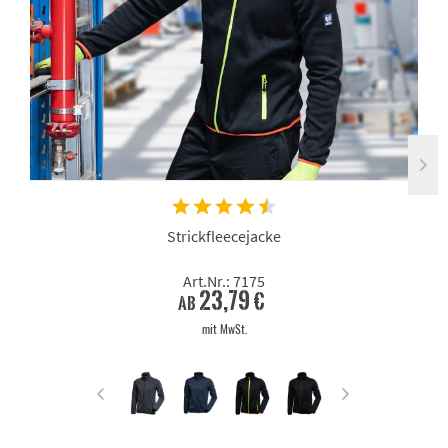
Strickfleecejacke
Art.Nr.: 7175
23,79 €
ab
mit MwSt.