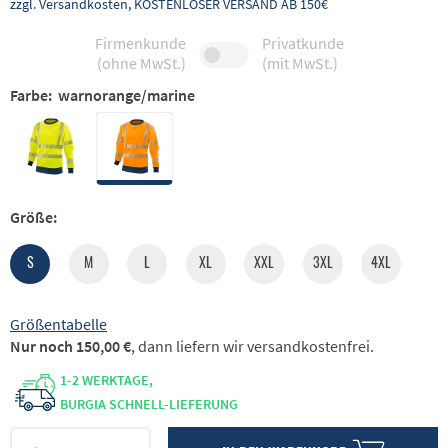
zzgl. Versandkosten, KOSTENLOSER VERSAND AB 150€
Firmenkunde
Privatkunde
(ohne MwSt.)
(mit MwSt.)
Farbe:
warnorange/marine
Größe:
S
M
L
XL
XXL
3XL
4XL
Größentabelle
Nur noch 150,00 €
, dann liefern wir versandkostenfrei.
1-2 WERKTAGE,
BURGIA SCHNELL-LIEFERUNG