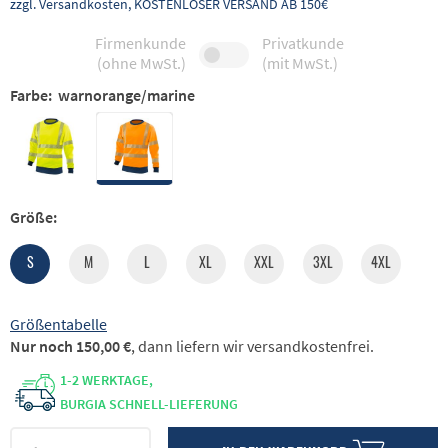
zzgl. Versandkosten, KOSTENLOSER VERSAND AB 150€
Firmenkunde
Privatkunde
(ohne MwSt.)
(mit MwSt.)
Farbe:
warnorange/marine
Größe:
S
M
L
XL
XXL
3XL
4XL
Größentabelle
Nur noch 150,00 €
, dann liefern wir versandkostenfrei.
1-2 WERKTAGE,
BURGIA SCHNELL-LIEFERUNG